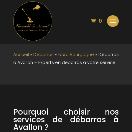
Débarras à Avallon –
0
Experts en débarras à
votre service
Accueil
»
Débarras
»
Nord Bourgogne
»
Débarras
à Avallon – Experts en débarras à votre service
Pourquoi choisir nos
services de débarras à
Avallon ?