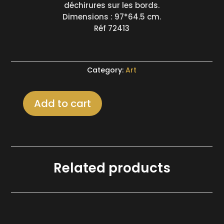
déchirures sur les bords.
Dimensions : 97*64.5 cm.
Réf 72413
Category:
Art
Add to cart
Affiche
"Visitez
la
Pologne
le
Related products
pays
du
folklore"
d'après
Marek
Mosinski