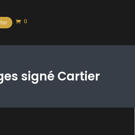
0
ter
ges signé Cartier