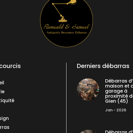
courcis
Derniers débarras
Débarras d
il
maison et 
garage à
ie
proximité d
iquité
Gien (45)
Jan - 2026
sign
rras
Débarras d