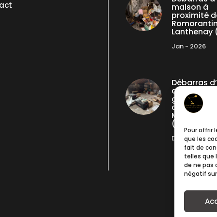
act
maison à
proximité d
Romoranti
Lanthenay 
Jan - 2026
Débarras d
appartemen
grenier pro
de Saint-
Martin-Vés
(06)
Pour offrir
Déc - 2025
que les co
fait de co
telles que 
de ne pas 
négatif sur
Ac