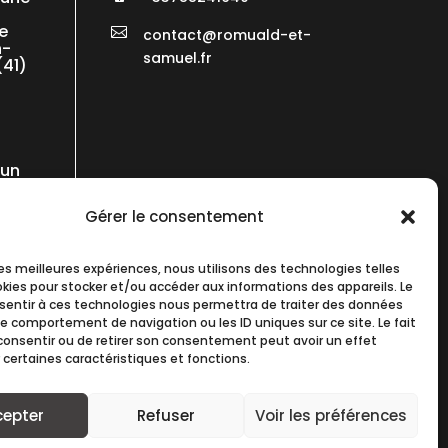
e

contact@romuald-et-
n-
samuel.fr
(41)
’un
t et
che
Gérer le consentement
ubie
 les meilleures expériences, nous utilisons des technologies telles
okies pour stocker et/ou accéder aux informations des appareils. Le
nsentir à ces technologies nous permettra de traiter des données
le comportement de navigation ou les ID uniques sur ce site. Le fait
consentir ou de retirer son consentement peut avoir un effet
 certaines caractéristiques et fonctions.
cepter
Refuser
Voir les préférences