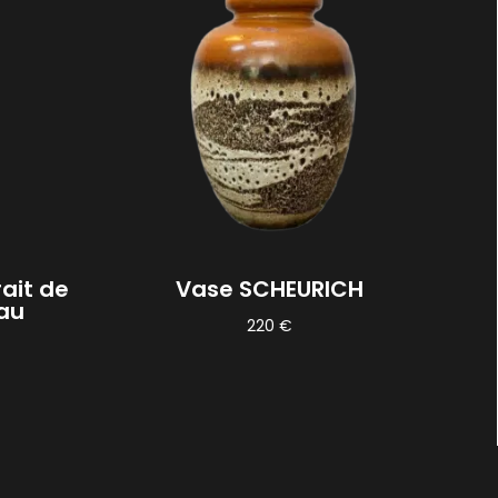
rait de
Vase SCHEURICH
eau
220
€