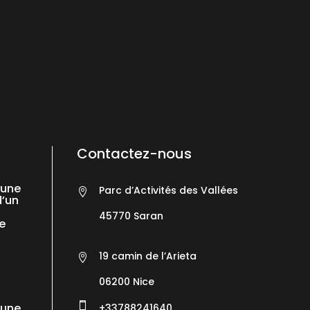
Contactez-nous
’une
Parc d’Activités des Vallées

d’un
45770 Saran
e
19 camin de l’Arieta

06200
Nice
’une

+33788241640