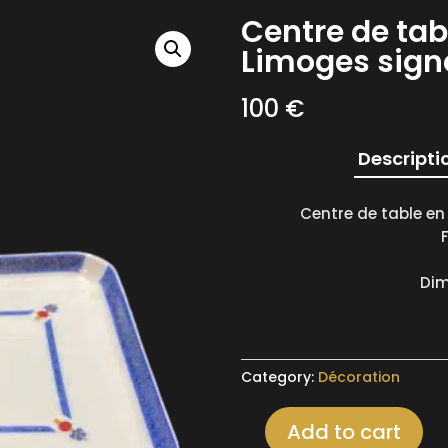
Centre de tab
Limoges signé
100
€
Descripti
Centre de table en
Dim
Category:
Décoration
Add to cart
Centre