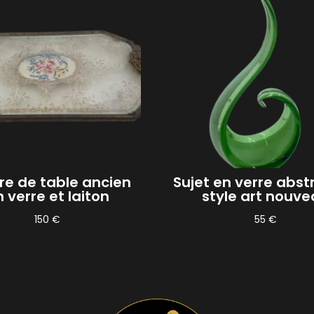
re de table ancien
Sujet en verre abst
 verre et laiton
style art nouv
150
€
55
€