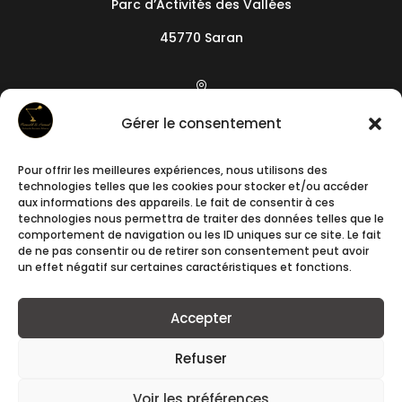
Parc d’Activités des Vallées
45770 Saran

19 camin de l’Arieta
Gérer le consentement
06200
Nice
Pour offrir les meilleures expériences, nous utilisons des

technologies telles que les cookies pour stocker et/ou accéder
+33788241640
aux informations des appareils. Le fait de consentir à ces
technologies nous permettra de traiter des données telles que le
comportement de navigation ou les ID uniques sur ce site. Le fait

de ne pas consentir ou de retirer son consentement peut avoir
un effet négatif sur certaines caractéristiques et fonctions.
contact@romuald-et-samuel.fr
Accepter
Refuser
Voir les préférences