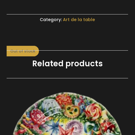
Category:
Art de la table
Out of stock
Out of stock
Related products