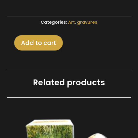
Categories:
Art
,
gravures
Add to cart
Gravure
encadrée
d'un
paysage
quantity
Related products