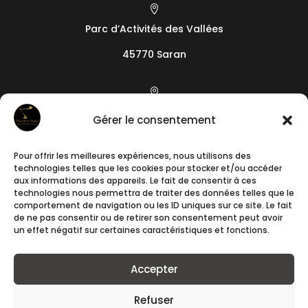

Parc d’Activités des Vallées
45770 Saran

19 camin de l’Arieta
Gérer le consentement
06200
Nice
Pour offrir les meilleures expériences, nous utilisons des

technologies telles que les cookies pour stocker et/ou accéder
+33788241640
aux informations des appareils. Le fait de consentir à ces
technologies nous permettra de traiter des données telles que le
comportement de navigation ou les ID uniques sur ce site. Le fait

de ne pas consentir ou de retirer son consentement peut avoir
un effet négatif sur certaines caractéristiques et fonctions.
contact@romuald-et-samuel.fr
Accepter
Refuser