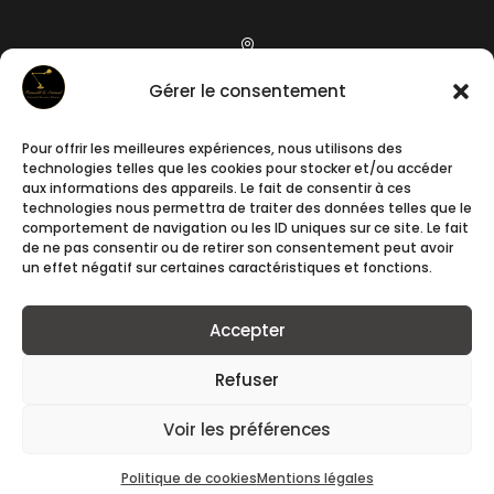

19 camin de l’Arieta
Gérer le consentement
06200
Nice
Pour offrir les meilleures expériences, nous utilisons des

technologies telles que les cookies pour stocker et/ou accéder
aux informations des appareils. Le fait de consentir à ces
+33788241640
technologies nous permettra de traiter des données telles que le
comportement de navigation ou les ID uniques sur ce site. Le fait

de ne pas consentir ou de retirer son consentement peut avoir
un effet négatif sur certaines caractéristiques et fonctions.
contact@romuald-et-samuel.fr
Accepter
Refuser
Voir les préférences
Copyright © 2022 Romuald & Samuel.
Mentions
légales.
Conditions Générales de Ventes.
Politique de cookies
Mentions légales