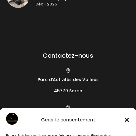
Déc - 2025
Contactez-nous

Parc d’Activités des Vallées
45770 Saran

19 camin de l’Arieta
Gérer le consentement
06200
Nice
Pour offrir les meilleures expériences, nous utilisons des