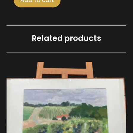
Lithographie
couleur
signée
Pierre
Garcia
Related products
Fons
quantity