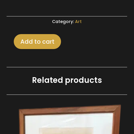
Category:
Art
Add to cart
Peinture
sur
bois
décor
Asie
Related products
quantity