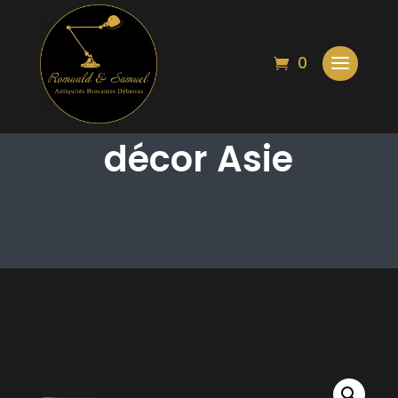
0
Peinture sur bois
décor Asie