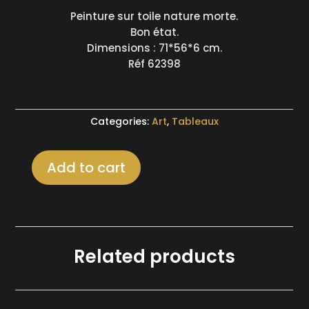
Peinture sur toile nature morte.
Bon état.
Dimensions : 71*56*6 cm.
Réf 62398
Categories:
Art
,
Tableaux
Add to cart
Peinture
sur
toile
nature
morte
Related products
quantity