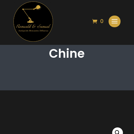
0
Seau de puits
Chine