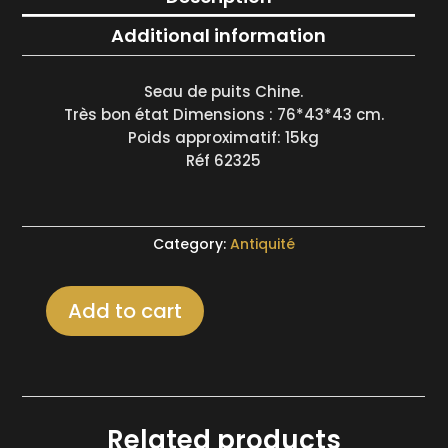
Additional information
Seau de puits Chine.
Très bon état Dimensions : 76*43*43 cm.
Poids approximatif: 15kg
Réf 62325
Category:
Antiquité
Add to cart
Seau
de
puits
Chine
quantity
Related products