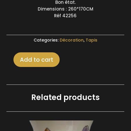
Bon état.
Dimensions : 260*170CM
Réf 42256
Categories:
Décoration
,
Tapis
Add to cart
Tapis
motifs
persans
quantity
Related products