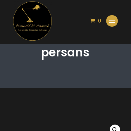
0
Tapis motifs
persans