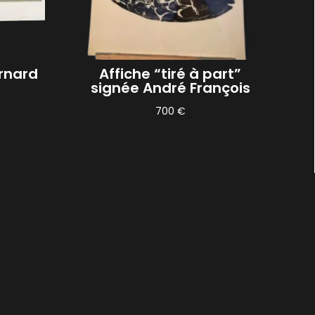
rnard
Affiche “tiré à part”
signée André François
700
€