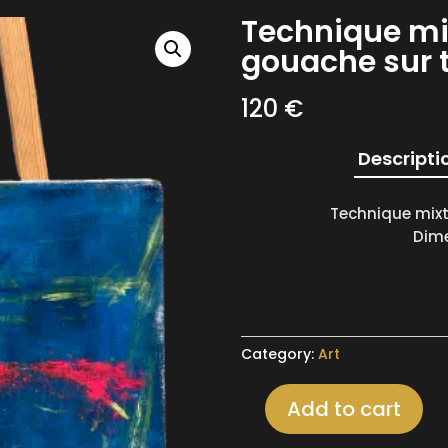
Technique mix
gouache sur t
120
€
Descripti
Technique mixte
Dime
Category:
Art
Add to cart
Technique
mixte