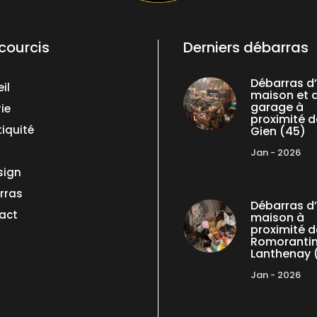
courcis
Derniers débarras
Débarras d
il
maison et 
garage à
ie
proximité d
iquité
Gien (45)
Jan - 2026
sign
rras
Débarras d
act
maison à
proximité d
Romoranti
Lanthenay 
Jan - 2026