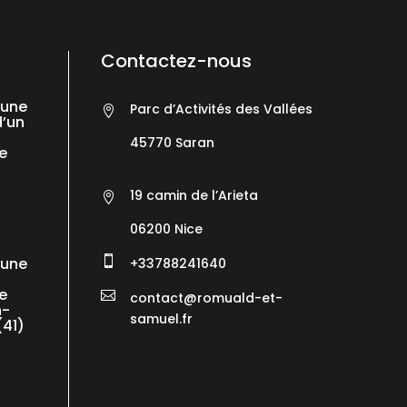
Contactez-nous
’une
Parc d’Activités des Vallées

d’un
45770 Saran
e
19 camin de l’Arieta

06200
Nice
’une

+33788241640
e

contact@romuald-et-
n-
samuel.fr
(41)