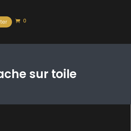
0
ter
che sur toile