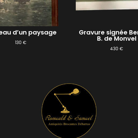
eau d’un paysage
Gravure signée Be
B. de Monvel
130
€
430
€